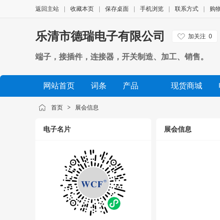
返回主站
|
收藏本页
|
保存桌面
|
手机浏览
|
联系方式
|
购
乐清市德瑞电子有限公司
加关注
0
端子，接插件，连接器，开关制造、加工、销售。
网站首页
词条
产品
现货商城
公司相册
品牌展示
公司视频
展会信息
首页
>
展会信息
电子名片
展会信息