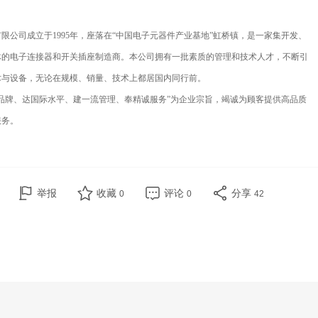
限公司成立于1995年，座落在“中国电子元器件产业基地”虹桥镇，是一家集开发、
体的电子连接器和开关插座制造商。本公司拥有一批素质的管理和技术人才，不断引
术与设备，无论在规模、销量、技术上都居国内同行前。
品牌、达国际水平、建一流管理、奉精诚服务”为企业宗旨，竭诚为顾客提供高品质
服务。
举报
收藏
评论
分享
0
0
42